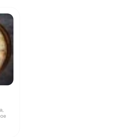
а,
ное