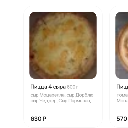
Пицца 4 сыра
Пиц
600 г
сыр Моцарелла, сыр Дорблю,
тома
сыр Чеддер, Сыр Пармезан,
Моца
сливочн
ветч
630 ₽
570