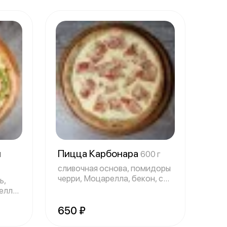
я
Пицца Карбонара
600 г
сливочная основа, помидоры
черри, Моцарелла, бекон, сыр
ь,
парм
елла,
650 ₽