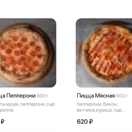
ца Пепперони
Пицца Мясная
600 г
600 г
ты муши, пепперони, сыр
пепперони, бекон,
релла.
ветчина,курица. сыр
Моцарелла, соус барбе
 ₽
620 ₽