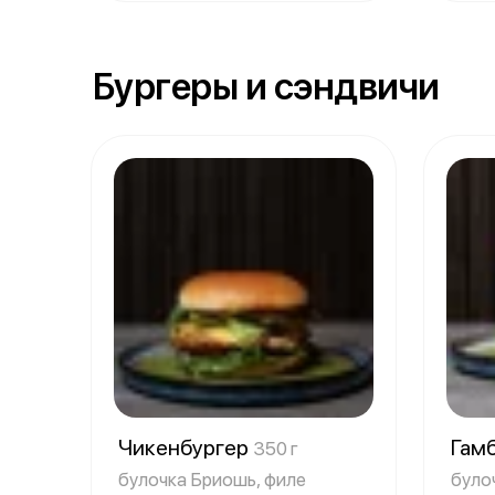
Бургеры и сэндвичи
Чикенбургер
Гам
350 г
булочка Бриошь, филе
було