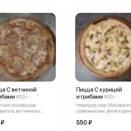
ца С ветчиной
Пицца С курицей
рибами
и грибами
600 г
600 г
тная основа,сыр
помидор, сыр Моцарелл
релла, ветчина из
шампиньоны, филе кури
йки,шампиньоны
 ₽
550 ₽