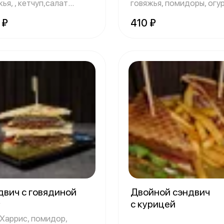
ья, , кетчуп,салат
говяжья, помидоры, огу
тный, к
соленый, л
 ₽
410 ₽
двич с говядиной
Двойной сэндвич
с курицей
г
 Харрис, помидор,