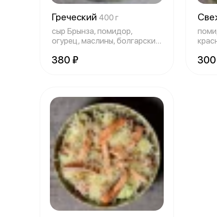
Греческий
Све
400 г
сыр Брынза, помидор,
поми
огурец, маслины, болгарский
крас
перец, масл
соль,
380 ₽
300