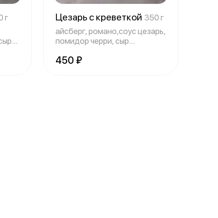
Цезарь с креветкой
0 г
350 г
айсберг, романо,соус цезарь,
сыр
помидор черри, сыр
пармезан, пе
450 ₽