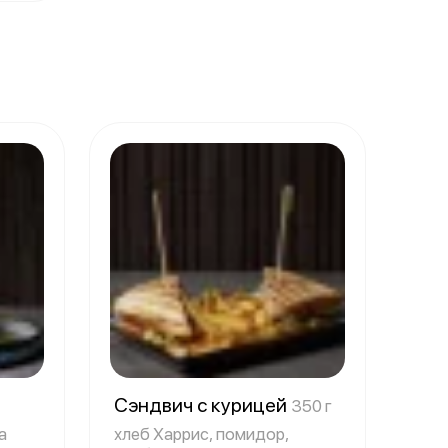
Сэндвич с курицей
350 г
а
хлеб Харрис, помидор,