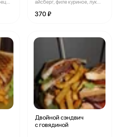
рец
айсберг, филе куриное, лук
красный, сы
370 ₽
Двойной сэндвич
с говядиной