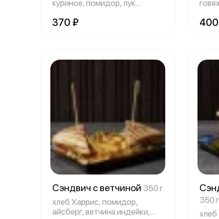
куриное, помидор, лук
говяж
красный, сыр чедд
капус
370 ₽
400
Сэндвич с ветчиной
Сэн
350 г
350 
хлеб Харрис, помидор,
айсберг, ветчина индейки,
хлеб