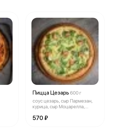
Пицца Цезарь
600 г
соус цезарь, сыр Пармезан,
курица, сыр Моцарелла,
к
помидоры ч
570 ₽