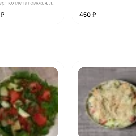
рг, котлета говяжья, лук
ный,
 ₽
450 ₽