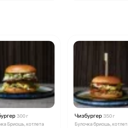
бургер
Чизбургер
300 г
350 г
чка Бриошь, котлета
Булочка бриошь, котлет