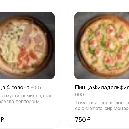
ца 4 сезона
Пицца Филадельфи
600 г
600 г
ты мутти, помидор, сыр
релла, пепперони,
Томатная основа, лосос
ина, ша
colo cremete. сыр Моцар
рукола
 ₽
750 ₽