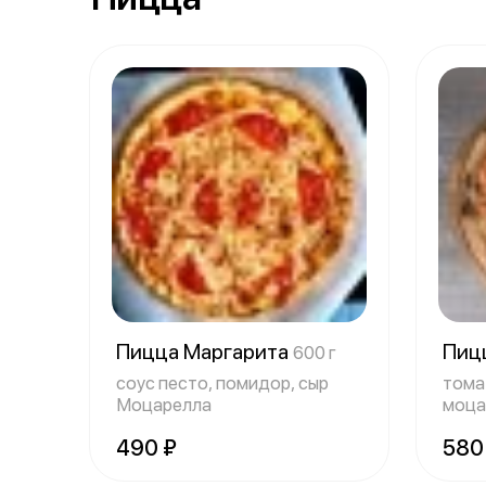
Пицца Маргарита
Пиц
600 г
соус песто, помидор, сыр
тома
Моцарелла
моца
490 ₽
580