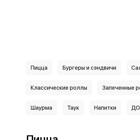
{{ textContacts }}
Пицца
Бургеры и сэндвичи
Са
Классические роллы
Запеченные 
Шаурма
Таук
Напитки
ДО
Пицца