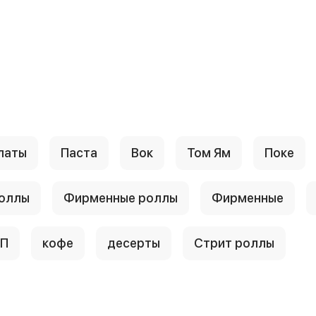
латы
Паста
Вок
Том Ям
Поке
роллы
Фирменные роллы
Фирменные
П
кофе
десерты
Стрит роллы