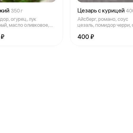
жий
Цезарь с курицей
350 г
40
дор, огурец, лук
Айсберг, романо, соус
ный, масло оливковое,
цезаль, помидор черри, 
 итальян
пармезан, с
 ₽
400 ₽