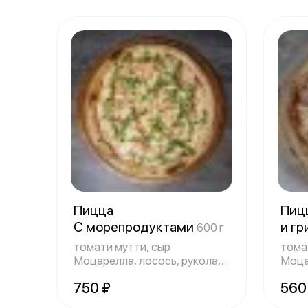
Пицца
Пиц
С морепродуктами
и г
600 г
томати мутти, сыр
тома
Моцарелла, лосось, рукола,
Моца
сальзамический
инде
750 ₽
560