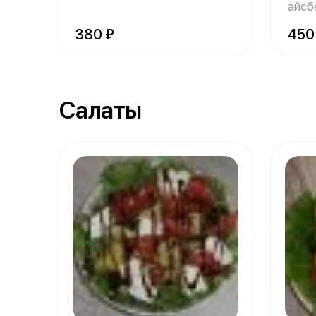
лук красный,
айсбе
крас
380 ₽
450
Салаты