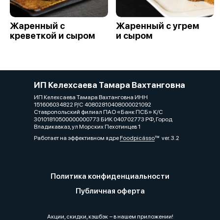
Жаренный с
Жаренный с угрем
креветкой и сыром
и сыром
ИП Келехсаева Тамара Вахтанговна
ИП Келехсаева Тамара Вахтанговна ИНН
151606034822 Р/С 40802810408000021092
Ставропольский филиал ПАО «Банк ПСБ» К/С
30101810500000000773 БИК 040702773 РФ, Город
Владикавказ, ул Морских Пехотинцев 1
Работает на эффективном ядре
Foodpicásso
ver. 3.2
Политика конфиденциальности
Публичная оферта
Акции, скидки, кэшбэк − в нашем приложении!