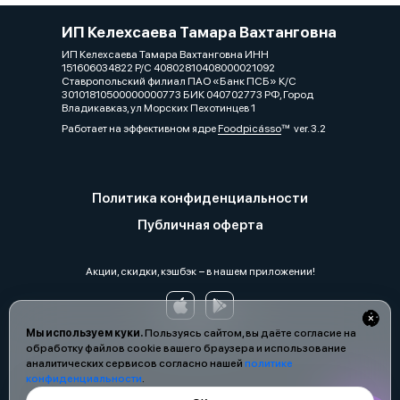
ИП Келехсаева Тамара Вахтанговна
ИП Келехсаева Тамара Вахтанговна ИНН
151606034822 Р/С 40802810408000021092
Ставропольский филиал ПАО «Банк ПСБ» К/С
30101810500000000773 БИК 040702773 РФ, Город
Владикавказ, ул Морских Пехотинцев 1
Работает на эффективном ядре
Foodpicásso
ver. 3.2
Политика конфиденциальности
Публичная оферта
Акции, скидки, кэшбэк − в нашем приложении!
Мы используем куки.
Пользуясь сайтом, вы даёте согласие на
обработку файлов cookie вашего браузера и использование
аналитических сервисов согласно нашей
политике
конфиденциальности
.