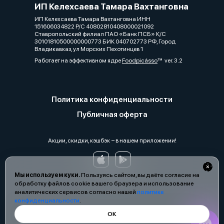
ИП Келехсаева Тамара Вахтанговна
ИП Келехсаева Тамара Вахтанговна ИНН
151606034822 Р/С 40802810408000021092
Ставропольский филиал ПАО «Банк ПСБ» К/С
30101810500000000773 БИК 040702773 РФ, Город
Владикавказ, ул Морских Пехотинцев 1
Работает на эффективном ядре
Foodpicásso
ver. 3.2
Политика конфиденциальности
Публичная оферта
Акции, скидки, кэшбэк − в нашем приложении!
Мы используем куки.
Пользуясь сайтом, вы даёте согласие на
обработку файлов cookie вашего браузера и использование
аналитических сервисов согласно нашей
политике
конфиденциальности
.
ОК