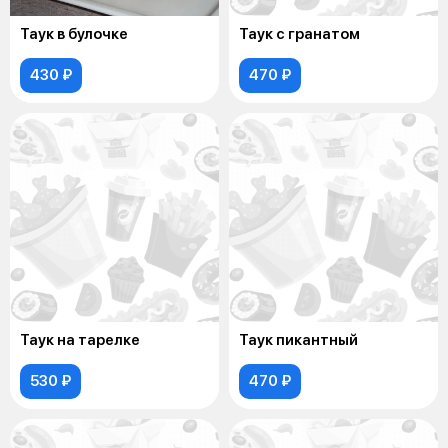
Таук в булочке
Таук с гранатом
430 ₽
470 ₽
Таук на тарелке
Таук пикантный
530 ₽
470 ₽