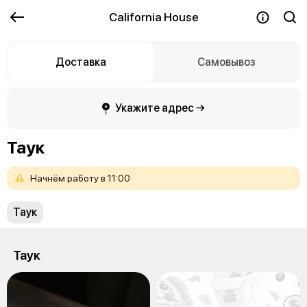
California House
Доставка
Самовывоз
Укажите адрес →
Таук
Начнём
работу
в
11:00
Таук
Таук