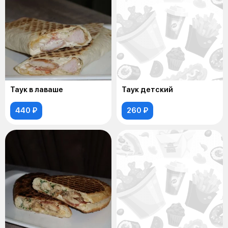
Таук в лаваше
Таук детский
440 ₽
260 ₽