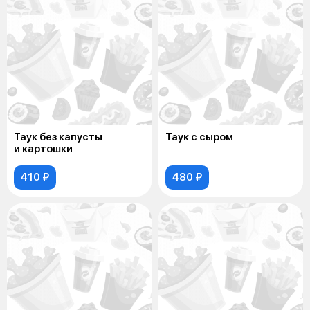
Таук без капусты
Таук с сыром
и картошки
410 ₽
480 ₽