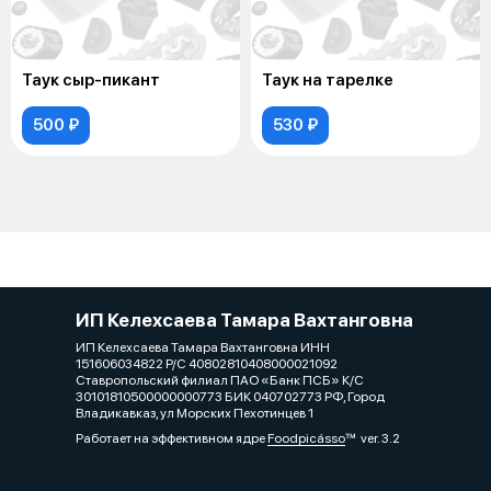
Таук сыр-пикант
Таук на тарелке
500 ₽
530 ₽
ИП Келехсаева Тамара Вахтанговна
ИП Келехсаева Тамара Вахтанговна ИНН
151606034822 Р/С 40802810408000021092
Ставропольский филиал ПАО «Банк ПСБ» К/С
30101810500000000773 БИК 040702773 РФ, Город
Владикавказ, ул Морских Пехотинцев 1
Работает на эффективном ядре
Foodpicásso
ver. 3.2