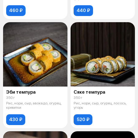
460 ₽
440 ₽
Эби темпура
Сяке темпура
350 г
350 г
Рис, нори, сыр, авокадо, огурец,
Рис, нори, сыр, огурец, лосось,
креветки
угорь
430 ₽
520 ₽