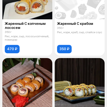
Жаренный С копченым
Жаренный С крабом
лососем
350 г
350 г
Рис, нори, краб, сыр, спайси соус
Рис, нори, сыр, лосось копченый,
помидор
470 ₽
350 ₽