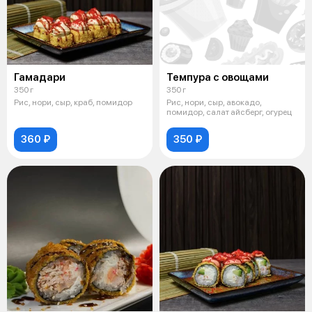
Гамадари
Темпура с овощами
350 г
350 г
Рис, нори, сыр, краб, помидор
Рис, нори, сыр, авокадо,
помидор, салат айсберг, огурец
360 ₽
350 ₽