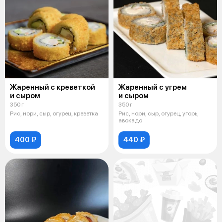
Жаренный с креветкой
Жаренный с угрем
и сыром
и сыром
350 г
350 г
Рис, нори, сыр, огурец, креветка
Рис, нори, сыр, огурец, угорь,
авокадо
400 ₽
440 ₽