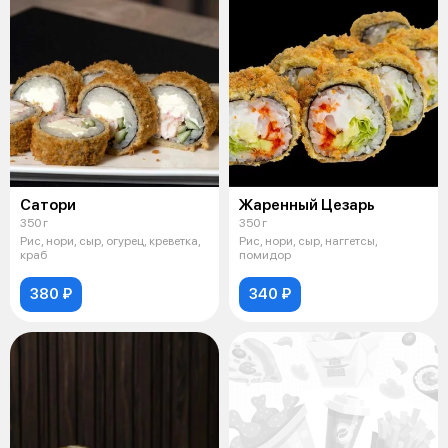
Сатори
Жаренный Цезарь
350 г
350 г
Рис, нори, сыр, огурец, креветка,
Рис, нори, сыр, наггетсы,
краб
помидор
380 ₽
340 ₽