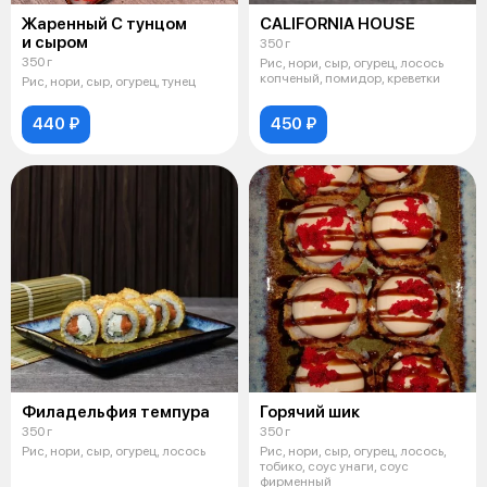
Жаренный С тунцом
CALIFORNIA HOUSE
и сыром
350 г
350 г
Рис, нори, сыр, огурец, лосось
копченый, помидор, креветки
Рис, нори, сыр, огурец, тунец
440 ₽
450 ₽
Филадельфия темпура
Горячий шик
350 г
350 г
Рис, нори, сыр, огурец, лосось
Рис, нори, сыр, огурец, лосось,
тобико, соус унаги, соус
фирменный