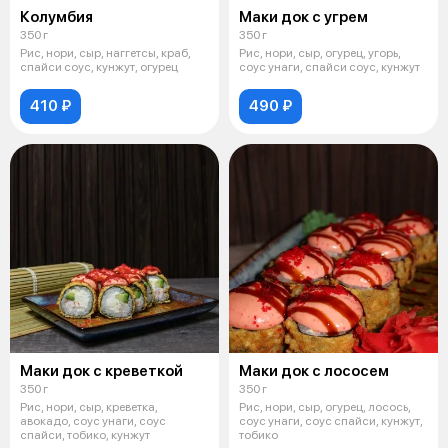
Колумбия
Маки док с угрем
350 г
350 г
Рис, нори, сыр, наггетсы, краб,
Рис, нори, сыр, огурец, угорь,
спайси соус, кунжут, огурец
соус унаги, спайси соус, кунжут
410 ₽
490 ₽
Маки док с креветкой
Маки док с лососем
350 г
350 г
Рис, нори, сыр, креветка,
Рис, нори, сыр, огурец, лосось,
авокадо, соус унаги, соус
соус унаги, соус спайси, кунжут,
спайси, тобико, кунжут
тобико