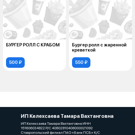
БУРГЕР РОЛЛ С КРАБОМ
Бургер ролл с жаренной
креветкой
500 ₽
550 ₽
ИП Келехсаева Тамара Вахтанговна
ИП Келехсаева Тамара Вахтанговна ИНН
151606034822 Р/С 40802810408000021092
Ставропольский филиал ПАО «Банк ПСБ» К/С