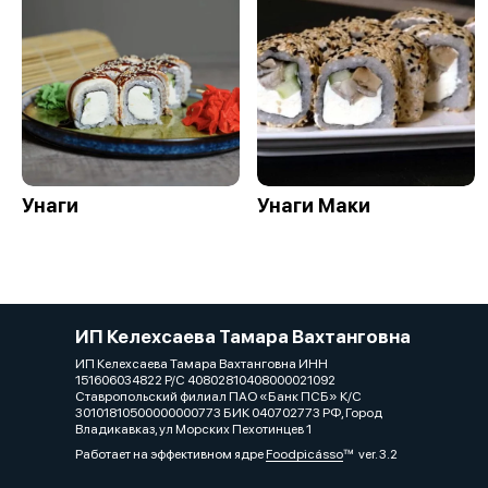
Унаги
Унаги Маки
ИП Келехсаева Тамара Вахтанговна
ИП Келехсаева Тамара Вахтанговна ИНН
151606034822 Р/С 40802810408000021092
Ставропольский филиал ПАО «Банк ПСБ» К/С
30101810500000000773 БИК 040702773 РФ, Город
Владикавказ, ул Морских Пехотинцев 1
Работает на эффективном ядре
Foodpicásso
ver. 3.2